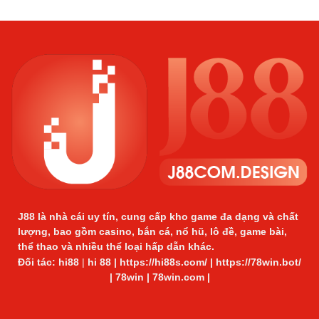
J88 là nhà cái uy tín, cung cấp kho game đa dạng và chất
lượng, bao gồm casino, bắn cá, nổ hũ, lô đề, game bài,
thể thao và nhiều thể loại hấp dẫn khác.
Đối tác:
hi88
|
hi 88
|
https://hi88s.com/
|
https://78win.bot/
|
78win
|
78win.com
|