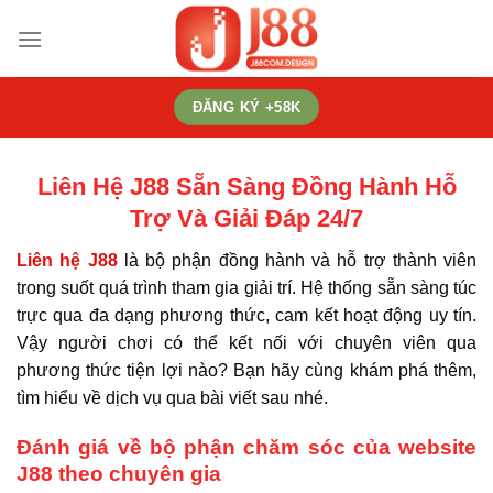
Skip
to
content
ĐĂNG KÝ +58K
Liên Hệ J88 Sẵn Sàng Đồng Hành Hỗ
Trợ Và Giải Đáp 24/7
Liên hệ J88
là bộ phận đồng hành và hỗ trợ thành viên
trong suốt quá trình tham gia giải trí. Hệ thống sẵn sàng túc
trực qua đa dạng phương thức, cam kết hoạt động uy tín.
Vậy người chơi có thể kết nối với chuyên viên qua
phương thức tiện lợi nào? Bạn hãy cùng khám phá thêm,
tìm hiểu về dịch vụ qua bài viết sau nhé.
Đánh giá về bộ phận chăm sóc của website
J88 theo chuyên gia