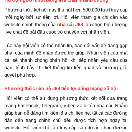
Hỗ trợ người chơi bằng live chat nhanh chóng
Phương thức kết nối này thu hút hơn 500.000 lượt truy cập
mỗi ngày bởi sự tiện lợi. Hội viên tham gia chỉ cần vào
website chính thống của
nhà cái J88
, ấn chọn biểu tượng
live chat để bắt đầu cuộc trò chuyện với nhân viên.
Lúc này hội viên có thể nhắn tin, trao đổi vấn đề đang gặp
phải của mình để nhận được trợ giúp. Nhân viên của nhà
cái sẽ nhanh chóng phản hồi khi tiếp nhận yêu cầu của
bạn, trình bày chi tiết thông tin liên quan và hướng giải
quyết phù hợp.
Phương thức liên hệ J88 tiện lợi bằng mạng xã hội
Hội viên có thể sử dụng phương thức kết nối qua trang
mạng Facebook, Telegram, Viber, Zalo của nhà cái. Nhằm
giúp bạn dễ dàng tìm kiếm địa chỉ liên hệ, tất cả các đường
dẫn đến trang chính chủ đều được tích hợp ngay tại
website. Hội viên chỉ cần truy cập sau đó ấn chọn đường