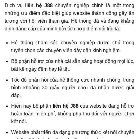
Dịch vụ
liên hệ J88
chuyên nghiệp chính là một trong
những ưu điểm đặc biệt giúp website thành công gây ấn
tượng với hội viên tham gia. Hệ thống đã và đang khẳng
định đẳng cấp của mình bởi tích hợp điểm nổi trội là:
Hệ thống chăm sóc chuyên nghiệp được chú trọng
tuyển chọn các chuyên viên dày dặn kinh nghiệm.
Bộ phận hỗ trợ của nhà cái sẵn sàng hoạt động mọi lúc,
bất kể ngày đêm hay lễ tết.
Tốc độ phản hồi của hệ thống cực nhanh chóng, trung
bình khoảng 30 giây người chơi đã nhận được giải
đáp.
Hiện nay bộ phận
liên hệ J88
của website đang hỗ trợ
hoàn toàn miễn phí, không phụ thu đối với người chơi
kết nối.
Website phát triển đa dạng phương thức kết nối chuyên