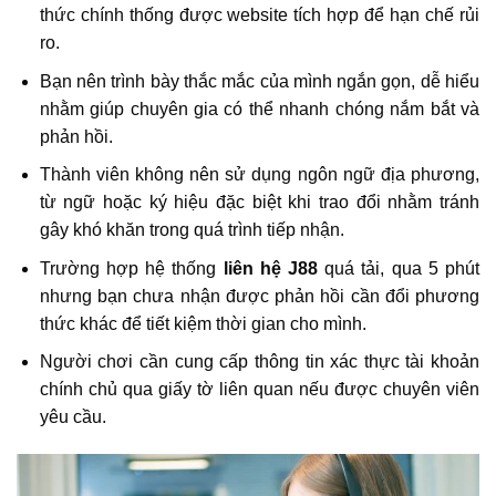
thức chính thống được website tích hợp để hạn chế rủi
ro.
Bạn nên trình bày thắc mắc của mình ngắn gọn, dễ hiểu
nhằm giúp chuyên gia có thể nhanh chóng nắm bắt và
phản hồi.
Thành viên không nên sử dụng ngôn ngữ địa phương,
từ ngữ hoặc ký hiệu đặc biệt khi trao đổi nhằm tránh
gây khó khăn trong quá trình tiếp nhận.
Trường hợp hệ thống
liên hệ J88
quá tải, qua 5 phút
nhưng bạn chưa nhận được phản hồi cần đổi phương
thức khác để tiết kiệm thời gian cho mình.
Người chơi cần cung cấp thông tin xác thực tài khoản
chính chủ qua giấy tờ liên quan nếu được chuyên viên
yêu cầu.